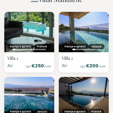
Pamje e qytetit
Pishinë
Pamje e qytetit
Jacuzzi
Villa 1
Villa 2
€
250
€
200
6
6
nga
/natë
nga
/natë
Pamje e qytetit
Javuzzi
Pamje e qytetit
Pishinë