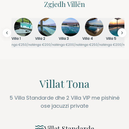
Zgjedh Villën
Villa 1
Villa 2
Villa 3
Villa 4
Villa 5
nga
€
250
/natë
nga
€
200
/natë
nga
€
200
/natë
nga
€
250
/natë
nga
€
200
/nat
Villat Tona
5
Villa Standarde dhe
2
Villa VIP me pishinë
ose jacuzzi private
Villat Standarde