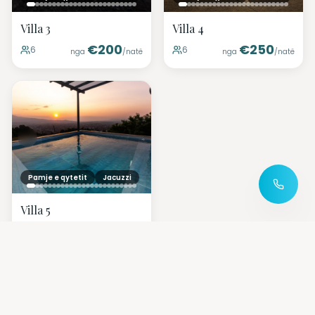
Villa 3
Villa 4
€
200
€
250
6
6
nga
/natë
nga
/natë
Pamje e qytetit
Jacuzzi
Villa 5
€
200
6
nga
/natë
Villat VIP