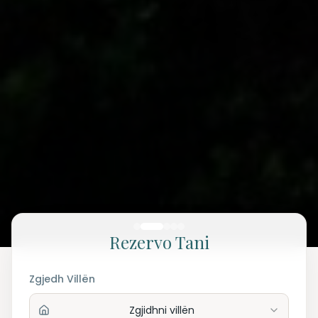
Rezervo Tani
Zgjedh Villën
Zgjidhni villën